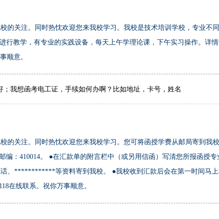
我校的关注。同时热忱欢迎您来我校学习。我校是技术培训学校，专业不
行教学，有专业的实践设备，每天上午学理论课，下午实习操作。详情请电话咨询
你万事顺意。
好；我想函考电工证，手续如何办啊？比如地址，卡号，姓名
校的关注。同时热忱欢迎您来我校学习。您可将函授学费从邮局寄到我校
校 ●邮编：410014。 ●在汇款单的附言栏中（或另用信函）写清您所报函授
************等资料寄到我校。 ●我校收到汇款后会在第一时间
873219118在线联系。祝你万事顺意。